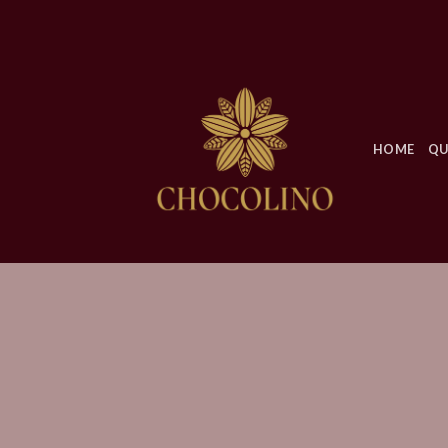
Skip
to
content
HOME
QU