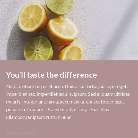
You’ll taste the difference
Nam pretium turpis et arcu. Duis arcu tortor, suscipit eget,
imperdiet nec, imperdiet iaculis, ipsum. Sed aliquam ultrices
mauris. Integer ante arcu, accumsan a, consectetuer eget,
posuere ut, mauris. Praesent adipiscing. Phasellus
ullamcorper ipsum rutrum nunc
READ MORE