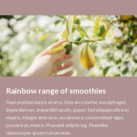
Rainbow range of smoothies
Nam pretium turpis et arcu. Duis arcu tortor, suscipit eget,
imperdiet nec, imperdiet iaculis, ipsum. Sed aliquam ultrices
mauris. Integer ante arcu, accumsan a, consectetuer eget,
posuere ut, mauris. Praesent adipiscing. Phasellus
ullamcorper ipsum rutrum nunc