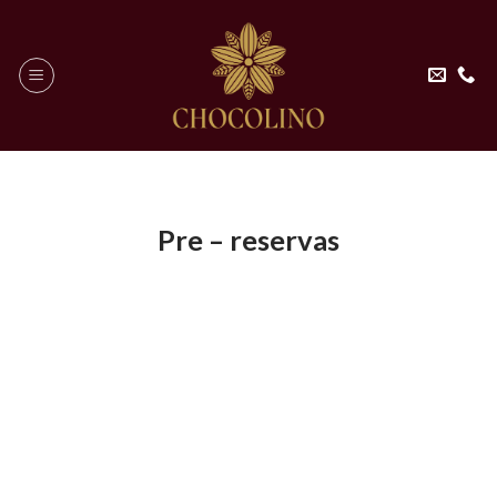
Skip
to
content
Pre – reservas